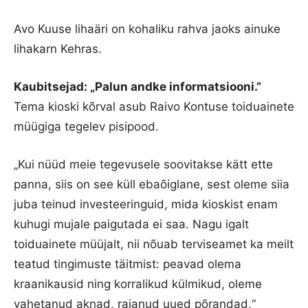
Avo Kuuse lihaäri on kohaliku rahva jaoks ainuke
lihakarn Kehras.
Kaubitsejad: „Palun andke informatsiooni.”
Tema kioski kõrval asub Raivo Kontuse toiduainete
müügiga tegelev pisipood.
„Kui nüüd meie tegevusele soovitakse kätt ette
panna, siis on see küll ebaõiglane, sest oleme siia
juba teinud investeeringuid, mida kioskist enam
kuhugi mujale paigutada ei saa. Nagu igalt
toiduainete müüjalt, nii nõuab terviseamet ka meilt
teatud tingimuste täitmist: peavad olema
kraanikausid ning korralikud külmikud, oleme
vahetanud aknad, rajanud uued põrandad,“