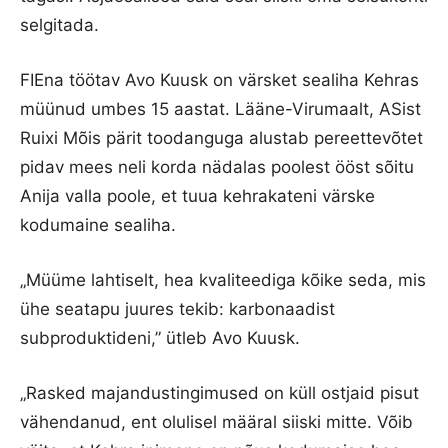
selgitada.
FIEna töötav Avo Kuusk on värsket sealiha Kehras
müünud umbes 15 aastat. Lääne-Virumaalt, ASist
Ruixi Mõis pärit toodanguga alustab pereettevõtet
pidav mees neli korda nädalas poolest ööst sõitu
Anija valla poole, et tuua kehrakateni värske
kodumaine sealiha.
„Müüme lahtiselt, hea kvaliteediga kõike seda, mis
ühe seatapu juures tekib: karbonaadist
subproduktideni,” ütleb Avo Kuusk.
„Rasked majandustingimused on küll ostjaid pisut
vähendanud, ent olulisel määral siiski mitte. Võib