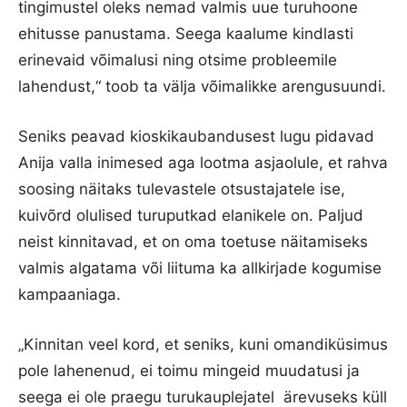
tingimustel oleks nemad valmis uue turuhoone
ehitusse panustama. Seega kaalume kindlasti
erinevaid võimalusi ning otsime probleemile
lahendust,“ toob ta välja võimalikke arengusuundi.
Seniks peavad kioskikaubandusest lugu pidavad
Anija valla inimesed aga lootma asjaolule, et rahva
soosing näitaks tulevastele otsustajatele ise,
kuivõrd olulised turuputkad elanikele on. Paljud
neist kinnitavad, et on oma toetuse näitamiseks
valmis algatama või liituma ka allkirjade kogumise
kampaaniaga.
„Kinnitan veel kord, et seniks, kuni omandiküsimus
pole lahenenud, ei toimu mingeid muudatusi ja
seega ei ole praegu turukauplejatel ärevuseks küll