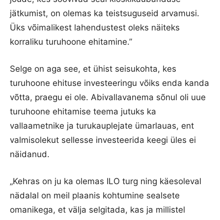
jätkumist, on olemas ka teistsuguseid arvamusi.
Üks võimalikest lahendustest oleks näiteks
korraliku turuhoone ehitamine.”
Selge on aga see, et ühist seisukohta, kes
turuhoone ehituse investeeringu võiks enda kanda
võtta, praegu ei ole. Abivallavanema sõnul oli uue
turuhoone ehitamise teema jutuks ka
vallaametnike ja turukauplejate ümarlauas, ent
valmisolekut sellesse investeerida keegi üles ei
näidanud.
„Kehras on ju ka olemas ILO turg ning käesoleval
nädalal on meil plaanis kohtumine sealsete
omanikega, et välja selgitada, kas ja millistel