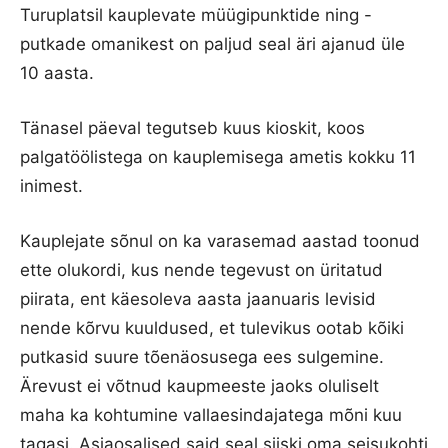
Turuplatsil kauplevate müügipunktide ning -
putkade omanikest on paljud seal äri ajanud üle
10 aasta.
Tänasel päeval tegutseb kuus kioskit, koos
palgatöölistega on kauplemisega ametis kokku 11
inimest.
Kauplejate sõnul on ka varasemad aastad toonud
ette olukordi, kus nende tegevust on üritatud
piirata, ent käesoleva aasta jaanuaris levisid
nende kõrvu kuuldused, et tulevikus ootab kõiki
putkasid suure tõenäosusega ees sulgemine.
Ärevust ei võtnud kaupmeeste jaoks oluliselt
maha ka kohtumine vallaesindajatega mõni kuu
tagasi. Asjaosalised said seal siiski oma seisukohti