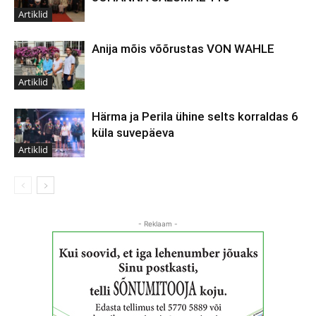
Artiklid
Anija mõis võõrustas VON WAHLE
Artiklid
Härma ja Perila ühine selts korraldas 6
küla suvepäeva
Artiklid
- Reklaam -