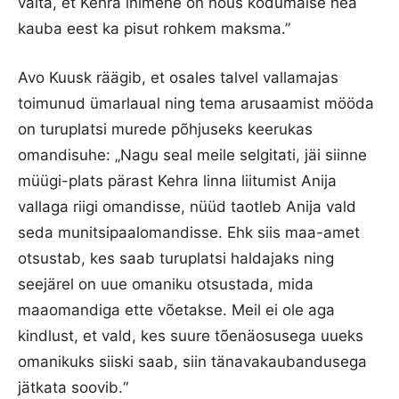
väita, et Kehra inimene on nõus kodumaise hea
kauba eest ka pisut rohkem maksma.”
Avo Kuusk räägib, et osales talvel vallamajas
toimunud ümarlaual ning tema arusaamist mööda
on turuplatsi murede põhjuseks keerukas
omandisuhe: „Nagu seal meile selgitati, jäi siinne
müügi-plats pärast Kehra linna liitumist Anija
vallaga riigi omandisse, nüüd taotleb Anija vald
seda munitsipaalomandisse. Ehk siis maa-amet
otsustab, kes saab turuplatsi haldajaks ning
seejärel on uue omaniku otsustada, mida
maaomandiga ette võetakse. Meil ei ole aga
kindlust, et vald, kes suure tõenäosusega uueks
omanikuks siiski saab, siin tänavakaubandusega
jätkata soovib.“