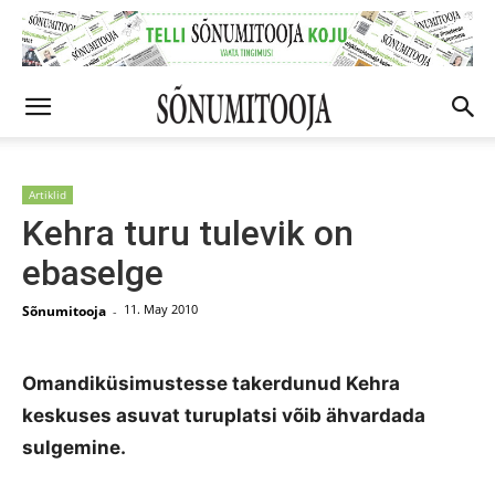
Artiklid
Kehra turu tulevik on
ebaselge
11. May 2010
Sõnumitooja
-
Omandiküsimustesse takerdunud Kehra
keskuses asuvat turuplatsi võib ähvardada
sulgemine.