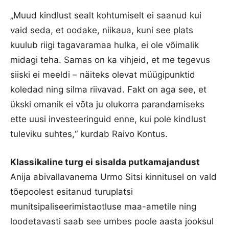
„Muud kindlust sealt kohtumiselt ei saanud kui
vaid seda, et oodake, niikaua, kuni see plats
kuulub riigi tagavaramaa hulka, ei ole võimalik
midagi teha. Samas on ka vihjeid, et me tegevus
siiski ei meeldi – näiteks olevat müügipunktid
koledad ning silma riivavad. Fakt on aga see, et
ükski omanik ei võta ju olukorra parandamiseks
ette uusi investeeringuid enne, kui pole kindlust
tuleviku suhtes,“ kurdab Raivo Kontus.
Klassikaline turg ei sisalda putkamajandust
Anija abivallavanema Urmo Sitsi kinnitusel on vald
tõepoolest esitanud turuplatsi
munitsipaliseerimistaotluse maa-ametile ning
loodetavasti saab see umbes poole aasta jooksul