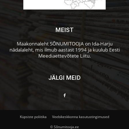
MEIST
Maakonnaleht SÕNUMITOOJA on Ida-Harju
nädalaleht, mis ilmub aastast 1994 ja kuulub Eesti
Meediaettevõtete Liitu.
JÄLGI MEID
Küpsiste poliitika
Veebikeskkonna kasutustingimused
© Sõnumitooja.ee