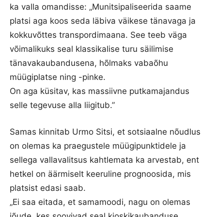
ka valla omandisse: „Munitsipaliseerida saame
platsi aga koos seda läbiva väikese tänavaga ja
kokkuvõttes transpordimaana. See teeb väga
võimalikuks seal klassikalise turu säilimise
tänavakaubandusena, hõlmaks vabaõhu
müügiplatse ning -pinke.
On aga küsitav, kas massiivne putkamajandus
selle tegevuse alla liigitub.”
Samas kinnitab Urmo Sitsi, et sotsiaalne nõudlus
on olemas ka praegustele müügipunktidele ja
sellega vallavalitsus kahtlemata ka arvestab, ent
hetkel on äärmiselt keeruline prognoosida, mis
platsist edasi saab.
„Ei saa eitada, et samamoodi, nagu on olemas
jõude, kes soovivad seal kioskikaubanduse