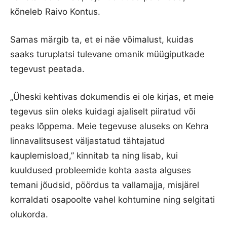
kõneleb Raivo Kontus.
Samas märgib ta, et ei näe võimalust, kuidas
saaks turuplatsi tulevane omanik müügiputkade
tegevust peatada.
„Üheski kehtivas dokumendis ei ole kirjas, et meie
tegevus siin oleks kuidagi ajaliselt piiratud või
peaks lõppema. Meie tegevuse aluseks on Kehra
linnavalitsusest väljastatud tähtajatud
kauplemisload,” kinnitab ta ning lisab, kui
kuuldused probleemide kohta aasta alguses
temani jõudsid, pöördus ta vallamajja, misjärel
korraldati osapoolte vahel kohtumine ning selgitati
olukorda.