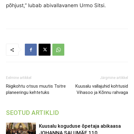
põhjust,” lubab abivallavanem Urmo Sitsi.
Eelmine artikkel
Järgmine artikkel
Riigikohtu otsus muutis Tsitre
Kuusalu vallajuhid kohtusid
planeeringu kehtetuks
Vihasoo ja Kõnnu rahvaga
SEOTUD ARTIKLID
Kuusalu koguduse õpetaja abikaasa
JOHANNA SALUMÄE 110