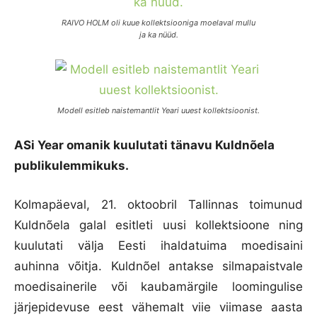
RAIVO HOLM oli kuue kollektsiooniga moelaval mullu
ja ka nüüd.
Modell esitleb naistemantlit Yeari uuest kollektsioonist.
ASi Year omanik kuulutati tänavu Kuldnõela
publikulemmikuks.
Kolmapäeval, 21. oktoobril Tallinnas toimunud
Kuldnõela galal esitleti uusi kollektsioone ning
kuulutati välja Eesti ihaldatuima moedisaini
auhinna võitja. Kuldnõel antakse silmapaistvale
moedisainerile või kaubamärgile loomingulise
järjepidevuse eest vähemalt viie viimase aasta