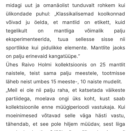
midagi uut ja omanäolist tunduvalt rohkem kui
ülikondade puhul: „Klassikalisemad koolkonnad
võivad ju öelda, et mantlid on etikett, kuid
tegelikult on mantliga võimalik palju
eksperimenteerida, tuua sellesse sisse nii
sportlikke kui pidulikke elemente. Mantlite jaoks
on palju erinevaid kangatüüpe.“
Ühes Raivo Holmi kollektsioonis on 25 mantlit
naistele, teist sama palju meestele, tootmisse
läheb neist umbes 15 meeste-, 10 naiste mudelit.
„Meil ei ole nii palju raha, et katsetada väikeste
partiidega, moelava ongi üks koht, kust saab
kollektsioonile enne müügiperioodi vastukaja. Kui
moeinimesed võtavad selle väga hästi vastu,
tähendab, et see pole hiljem müüdav, sest liiga