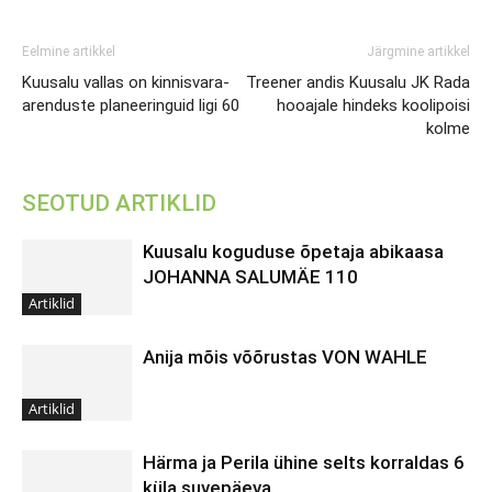
Eelmine artikkel
Järgmine artikkel
Kuusalu vallas on kinnisvara-
Treener andis Kuusalu JK Rada
arenduste planeeringuid ligi 60
hooajale hindeks koolipoisi
kolme
SEOTUD ARTIKLID
Kuusalu koguduse õpetaja abikaasa
JOHANNA SALUMÄE 110
Artiklid
Anija mõis võõrustas VON WAHLE
Artiklid
Härma ja Perila ühine selts korraldas 6
küla suvepäeva