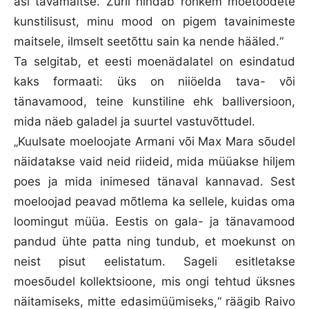
asi tavamaitse. Žürii hindab rohkem moetoodete
kunstilisust, minu mood on pigem tavainimeste
maitsele, ilmselt seetõttu sain ka nende hääled.“
Ta selgitab, et eesti moenädalatel on esindatud
kaks formaati: üks on niiöelda tava- või
tänavamood, teine kunstiline ehk balliversioon,
mida näeb galadel ja suurtel vastuvõttudel.
„Kuulsate moeloojate Armani või Max Mara sõudel
näidatakse vaid neid riideid, mida müüakse hiljem
poes ja mida inimesed tänaval kannavad. Sest
moeloojad peavad mõtlema ka sellele, kuidas oma
loomingut müüa. Eestis on gala- ja tänavamood
pandud ühte patta ning tundub, et moekunst on
neist pisut eelistatum. Sageli esitletakse
moesõudel kollektsioone, mis ongi tehtud üksnes
näitamiseks, mitte edasimüümiseks,“ räägib Raivo