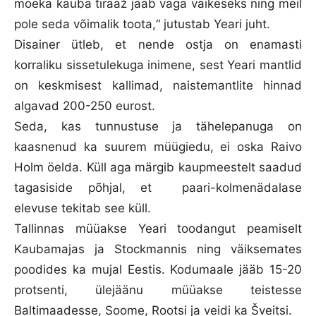
moeka kauba tiraaž jääb väga väikeseks ning meil
pole seda võimalik toota,“ jutustab Yeari juht.
Disainer ütleb, et nende ostja on enamasti
korraliku sissetulekuga inimene, sest Yeari mantlid
on keskmisest kallimad, naistemantlite hinnad
algavad 200-250 eurost.
Seda, kas tunnustuse ja tähelepanuga on
kaasnenud ka suurem müügiedu, ei oska Raivo
Holm öelda. Küll aga märgib kaupmeestelt saadud
tagasiside põhjal, et paari-kolmenädalase
elevuse tekitab see küll.
Tallinnas müüakse Yeari toodangut peamiselt
Kaubamajas ja Stockmannis ning väiksemates
poodides ka mujal Eestis. Kodumaale jääb 15-20
protsenti, ülejäänu müüakse teistesse
Baltimaadesse, Soome, Rootsi ja veidi ka Šveitsi.