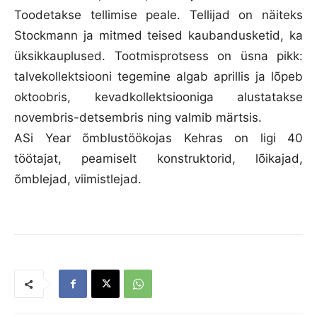
Toodetakse tellimise peale. Tellijad on näiteks
Stockmann ja mitmed teised kaubandusketid, ka
üksikkauplused. Tootmisprotsess on üsna pikk:
talvekollektsiooni tegemine algab aprillis ja lõpeb
oktoobris, kevadkollektsiooniga alustatakse
novembris-detsembris ning valmib märtsis.
ASi Year õmblustöökojas Kehras on ligi 40
töötajat, peamiselt konstruktorid, lõikajad,
õmblejad, viimistlejad.