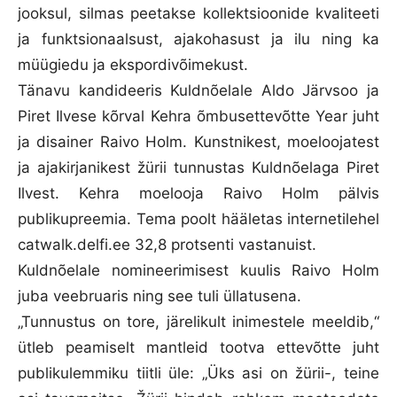
jooksul, silmas peetakse kollektsioonide kvaliteeti
ja funktsionaalsust, ajakohasust ja ilu ning ka
müügiedu ja ekspordivõimekust.
Tänavu kandideeris Kuldnõelale Aldo Järvsoo ja
Piret Ilvese kõrval Kehra õmbusettevõtte Year juht
ja disainer Raivo Holm. Kunstnikest, moeloojatest
ja ajakirjanikest žürii tunnustas Kuldnõelaga Piret
Ilvest. Kehra moelooja Raivo Holm pälvis
publikupreemia. Tema poolt hääletas internetilehel
catwalk.delfi.ee 32,8 protsenti vastanuist.
Kuldnõelale nomineerimisest kuulis Raivo Holm
juba veebruaris ning see tuli üllatusena.
„Tunnustus on tore, järelikult inimestele meeldib,“
ütleb peamiselt mantleid tootva ettevõtte juht
publikulemmiku tiitli üle: „Üks asi on žürii-, teine