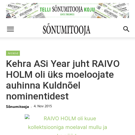
Artiklid
Kehra ASi Year juht RAIVO
HOLM oli üks moeloojate
auhinna Kuldnõel
nominentidest
4. Nov 2015
Sõnumitooja
-