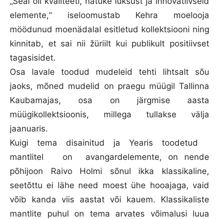
„Seal oli kvaliteeti, natuke luksust ja innovatiivseid
elemente,“ iseloomustab Kehra moelooja
möödunud moenädalal esitletud kollektsiooni ning
kinnitab, et sai nii žüriilt kui publikult positiivset
tagasisidet.
Osa lavale toodud mudeleid tehti lihtsalt sõu
jaoks, mõned mudelid on praegu müügil Tallinna
Kaubamajas, osa on järgmise aasta
müügikollektsioonis, millega tullakse välja
jaanuaris.
Kuigi tema disainitud ja Yearis toodetud
mantlitel on avangardelemente, on nende
põhijoon Raivo Holmi sõnul ikka klassikaline,
seetõttu ei lähe need moest ühe hooajaga, vaid
võib kanda viis aastat või kauem. Klassikaliste
mantlite puhul on tema arvates võimalusi luua