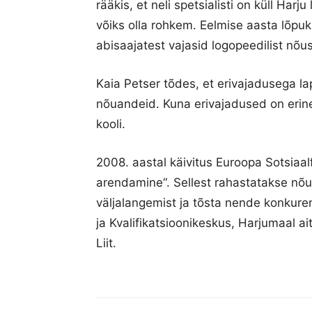
rääkis, et neli spetsialisti on küll Har
võiks olla rohkem. Eelmise aasta lõpuk
abisaajatest vajasid logopeedilist nõu
Kaia Petser tõdes, et erivajadusega l
nõuandeid. Kuna erivajadused on erine
kooli.
2008. aastal käivitus Euroopa Sotsia
arendamine“. Sellest rahastatakse nõu
väljalangemist ja tõsta nende konkuren
ja Kvalifikatsioonikeskus, Harjumaal a
Liit.