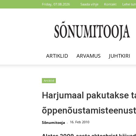
Friday, 07.08.2026
Saada vihje
Kontakt
Lehe tut
Sõnumitooja
ARTIKLID
ARVAMUS
JUHTKIRI
Artiklid
Harjumaal pakutakse t
õppenõustamisteenus
16. Feb 2010
Sõnumitooja
-