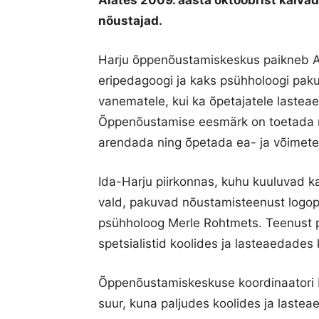
Alates 2009. aasta oktoobrist käiva
nõustajad.
Harju õppenõustamiskeskus paikneb A
eripedagoogi ja kaks psühholoogi pakuv
vanematele, kui ka õpetajatele lastea
Õppenõustamise eesmärk on toetada ne
arendada ning õpetada ea- ja võimet
Ida-Harju piirkonnas, kuhu kuuluvad ka
vald, pakuvad nõustamisteenust logop
psühholoog Merle Rohtmets. Teenust p
spetsialistid koolides ja lasteaedades
Õppenõustamiskeskuse koordinaatori K
suur, kuna paljudes koolides ja laste