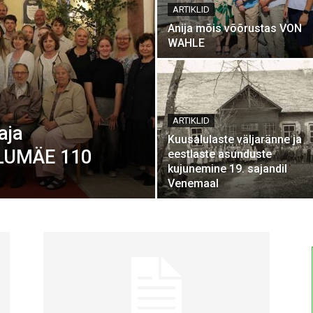
ARTIKLID
Anija mõis võõrustas VON
WAHLE
ARTIKLID
aja
Kuusalulaste väljaränne ja
LUMÄE 110
eestlaste asunduste
kujunemine 19. sajandil
Venemaal