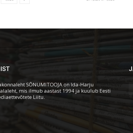
IST
J
konnaleht SÕNUMITOOJA on Ida-Harju
alaleht, mis ilmub aastast 1994 ja kuulub Eesti
diaettevõtete Liitu.