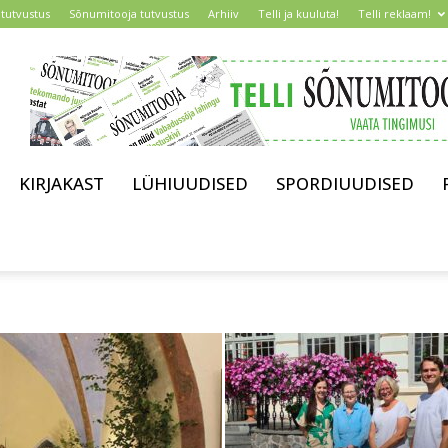
tutvustus
Sõnumitooja tutvustus
Arhiiv
Telli ja kuuluta!
Telli reklaam!
KIRJAKAST
LÜHIUUDISED
SPORDIUUDISED