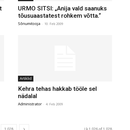
t
URMO SITSI: „Anija vald saanuks
tõusuaastatest rohkem võtta.“
Sõnumitooja
-
10. Feb 2009
Artiklid
Kehra tehas hakkab tööle sel
nädalal
Administrator
-
4. Feb 2009
1,028
Lk 1,026 of 1,028