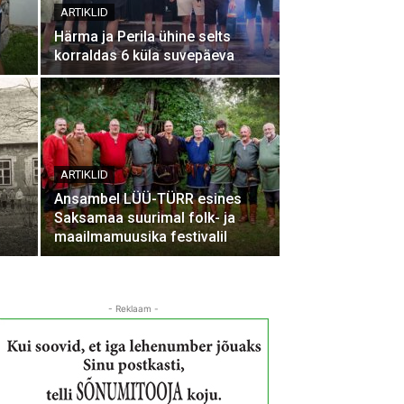
ARTIKLID
Härma ja Perila ühine selts
korraldas 6 küla suvepäeva
ARTIKLID
Ansambel LÜÜ-TÜRR esines
Saksamaa suurimal folk- ja
maailmamuusika festivalil
- Reklaam -