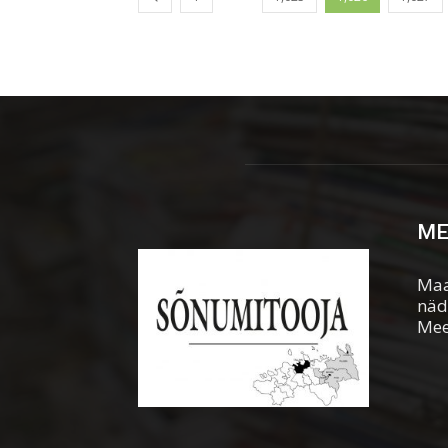
ME
Maa
näd
Mee