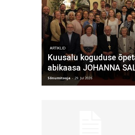
ARTIKLID
Kuusalu koguduse õpet
abikaasa JOHANNA SA
Sõnumitooja
-
29. Jul 2026