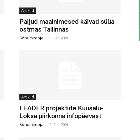
Artiklid
Paljud maainimesed käivad süüa
ostmas Tallinnas
Sõnumitooja
-
10. Feb 2009
Artiklid
LEADER projektide Kuusalu-
Loksa piirkonna infopäevast
Sõnumitooja
-
10. Feb 2009