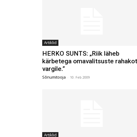
Artiklid
HERKO SUNTS: „Riik läheb
kärbetega omavalitsuste rahakot
vargile.”
Sõnumitooja
-
10. Feb 2009
Artiklid