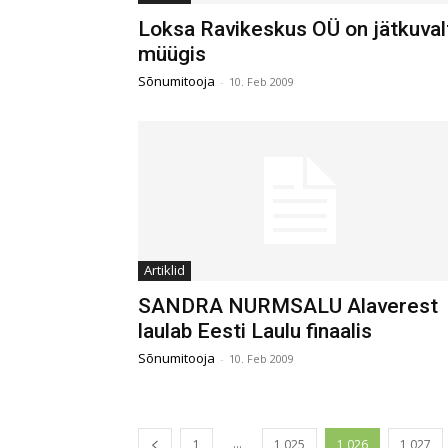
Loksa Ravikeskus OÜ on jätkuval
müügis
Sõnumitooja
-
10. Feb 2009
Artiklid
SANDRA NURMSALU Alaverest
laulab Eesti Laulu finaalis
Sõnumitooja
-
10. Feb 2009
...
1
1,025
1,026
1,027