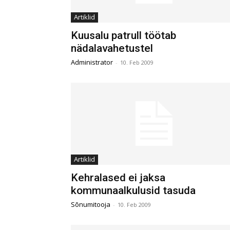
Artiklid
Kuusalu patrull töötab
nädalavahetustel
Administrator
-
10. Feb 2009
Artiklid
Kehralased ei jaksa
kommunaalkulusid tasuda
Sõnumitooja
-
10. Feb 2009