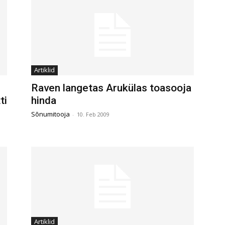
Artiklid
Raven langetas Arukülas toasooja
ti
hinda
Sõnumitooja
-
10. Feb 2009
Artiklid