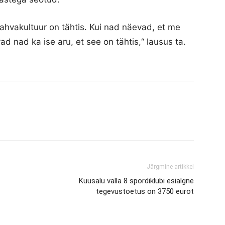
t rahvakultuur on tähtis. Kui nad näevad, et me
ad nad ka ise aru, et see on tähtis,“ lausus ta.
Järgmine artikkel
Kuusalu valla 8 spordiklubi esialgne
tegevustoetus on 3750 eurot