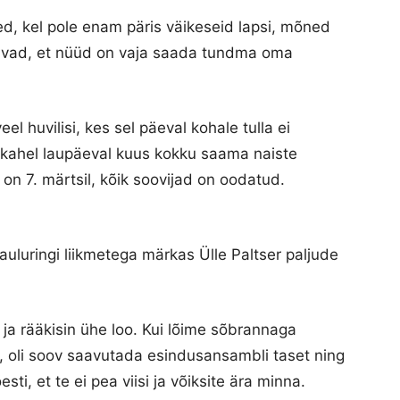
d, kel pole enam päris väikeseid lapsi, mõned
avad, et nüüd on vaja saada tundma oma
eel huvilisi, kes sel päeval kohale tulla ei
 kahel laupäeval kuus kokku saama naiste
on 7. märtsil, kõik soovijad on oodatud.
auluringi liikmetega märkas Ülle Paltser paljude
 ja rääkisin ühe loo. Kui lõime sõbrannaga
e, oli soov saavutada esindusansambli taset ning
ti, et te ei pea viisi ja võiksite ära minna.