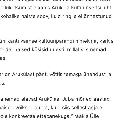
 ellukutsumist plaanis Aruküla Kultuuriseltsi juht
kohalike naiste soov, kuid ringile ei õnnestunud
r kanti vaimse kultuuripärandi nimekirja, kerkis
korda, naised küsisid uuesti, millal siis nemad
as.
tser on Arukülast pärit, võttis temaga ühendust ja
us.
u vanemad elavad Arukülas. Juba mõned aastad
naised võiksid laulda, kuid siis sellest asja ei
le konkreetse ettepanekuga,“ rääkis Ülle