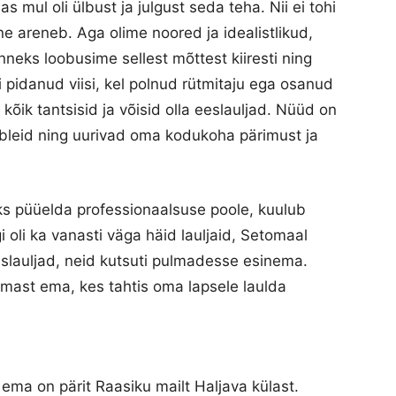
 mul oli ülbust ja julgust seda teha. Nii ei tohi
e areneb. Aga olime noored ja idealistlikud,
eks loobusime sellest mõttest kiiresti ning
 pidanud viisi, kel polnud rütmitaju ega osanud
õik tantsisid ja võisid olla eeslauljad. Nüüd on
bleid ning uurivad oma kodukoha pärimust ja
vaks püüelda professionaalsuse poole, kuulub
 oli ka vanasti väga häid lauljaid, Setomaal
eslauljad, neid kutsuti pulmadesse esinema.
lmast ema, kes tahtis oma lapsele laulda
, ema on pärit Raasiku mailt Haljava külast.