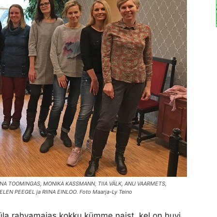
 GARINA TOOMINGAS, MONIKA KASSMANN, TIIA VÄLK, ANU VAARMETS,
LEN PEEGEL ja RIINA EINLOO. Foto Maarja-Ly Teino
üla rahvamajas kokku kümme naist, kel on huvi