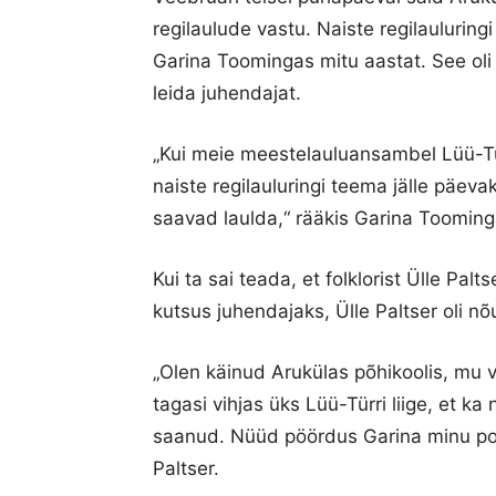
regilaulude vastu. Naiste regilauluringi
Garina Toomingas mitu aastat. See oli 
leida juhendajat.
„Kui meie meestelauluansambel Lüü-Tür
naiste regilauluringi teema jälle päeva
saavad laulda,“ rääkis Garina Tooming
Kui ta sai teada, et folklorist Ülle Pal
kutsus juhendajaks, Ülle Paltser oli nõ
„Olen käinud Arukülas põhikoolis, m
tagasi vihjas üks Lüü-Türri liige, et ka 
saanud. Nüüd pöördus Garina minu poo
Paltser.