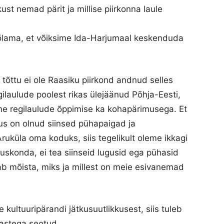
kust nemad pärit ja millise piirkonna laule
 kõlama, et võiksime Ida-Harjumaal keskenduda
e tõttu ei ole Raasiku piirkond andnud selles
egilaulude poolest rikas ülejäänud Põhja-Eesti,
me regilaulude õppimise ka kohapärimusega. Et
us on olnud siinsed pühapaigad ja
uküla oma koduks, siis tegelikult oleme ikkagi
ruskonda, ei tea siinseid lugusid ega pühasid
tab mõista, miks ja millest on meie esivanemad
 kultuuripärandi jätkusuutlikkusest, siis tuleb
lastega seotud.