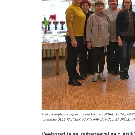
Aruküla regilauluringi esimesed liikmed INDRID TEINO,
juhendaja ÜLLE PALTSER, KARIN AANJA, KÜLLI SAUPÕLD, HE
Veebruari teisel pühapäeval said Aruk