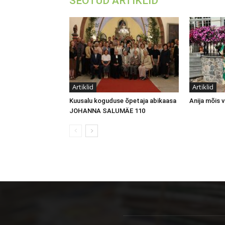
SEOTUD ARTIKLID
Artiklid
Artiklid
Kuusalu koguduse õpetaja abikaasa
Anija mõis
JOHANNA SALUMÄE 110