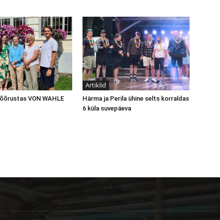
Artiklid
 võõrustas VON WAHLE
Härma ja Perila ühine selts korraldas
6 küla suvepäeva