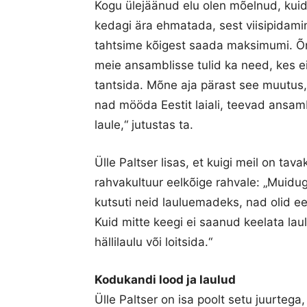
Kogu ülejäänud elu olen mõelnud, kuidas
kedagi ära ehmatada, sest viisipidamin
tahtsime kõigest saada maksimumi. Õnn
meie ansamblisse tulid ka need, kes ei
tantsida. Mõne aja pärast see muutus, k
nad mööda Eestit laiali, teevad ansam
laule,“ jutustas ta.
Ülle Paltser lisas, et kuigi meil on ta
rahvakultuur eelkõige rahvale: „Muidugi
kutsuti neid lauluemadeks, nad olid e
Kuid mitte keegi ei saanud keelata lau
hällilaulu või loitsida.“
Kodukandi lood ja laulud
Ülle Paltser on isa poolt setu juurtega