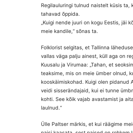
Regilauluringi tulnud naistelt küsis ta, 
tahavad õppida.
„Kuigi nende juuri on kogu Eestis, jäi
meie kandile,“ sõnas ta.
Folklorist selgitas, et Tallinna lähedus
vallas väga palju ainest, küll aga on r
Kuusalu ja Virumaa: „Tahan, et seoksi
teaksime, mis on meie ümber olnud, k
kooskäimiskohad. Kuigi olen pidanud Ar
veidi sisserändajaid, kui ei tunne ümb
kohti. See kõik vajab avastamist ja ai
laulnud.“
Ülle Paltser märkis, et kui räägime meie
naisi kaasata, sest naised on rohkem 