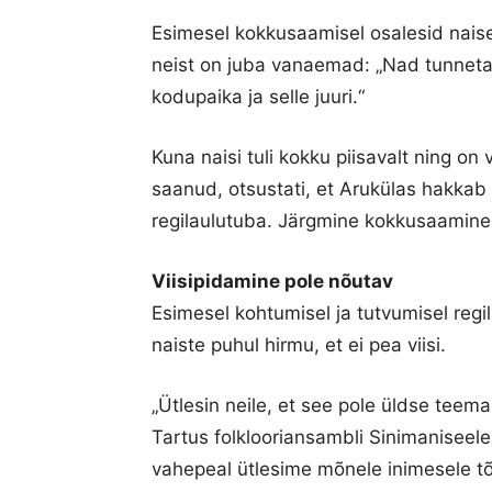
Esimesel kokkusaamisel osalesid naise
neist on juba vanaemad: „Nad tunnet
kodupaika ja selle juuri.“
Kuna naisi tuli kokku piisavalt ning on v
saanud, otsustati, et Arukülas hakkab
regilaulutuba. Järgmine kokkusaamine 
Viisipidamine pole nõutav
Esimesel kohtumisel ja tutvumisel regil
naiste puhul hirmu, et ei pea viisi.
„Ütlesin neile, et see pole üldse teema
Tartus folklooriansambli Sinimaniseel
vahepeal ütlesime mõnele inimesele tões