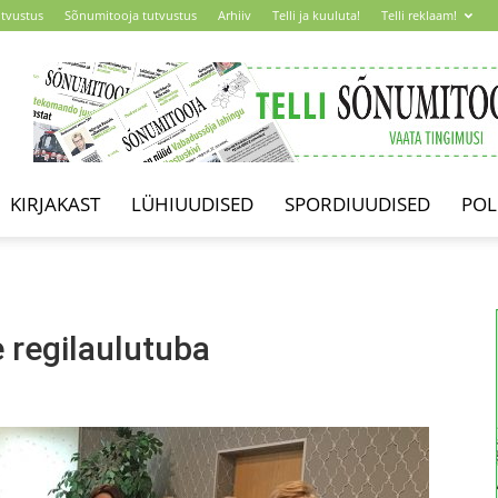
utvustus
Sõnumitooja tutvustus
Arhiiv
Telli ja kuuluta!
Telli reklaam!
KIRJAKAST
LÜHIUUDISED
SPORDIUUDISED
POL
e regilaulutuba