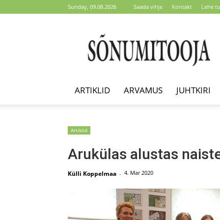
Sunday, 09.08.2026
Saada vihje
Kontakt
Lehe t
Sõnumitooja
ARTIKLID
ARVAMUS
JUHTKIRI
Artiklid
Arukülas alustas naist
4. Mar 2020
Külli Koppelmaa
-